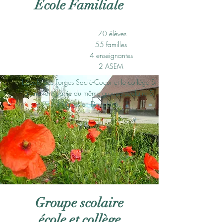
Ecole Familiale
70 élèves
55 familles
4 enseignantes
2 ASEM
L'école des Forges Sacré-Coeur et le collège St
Bruno font partie du même groupe scolaire St
Hugues en Dauphiné.
Groupe scolaire
école et collège