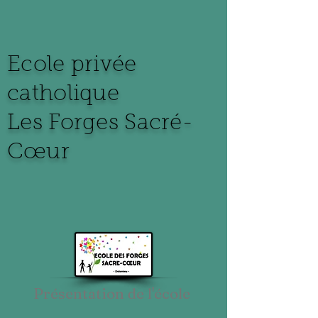
Ecole privée
catholique
Les Forges
Sacré-
Cœur
Présentation de l'école