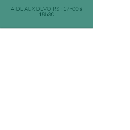
AIDE AUX DEVOIRS :
17h00 à
18h30
07 69 34 98 06
direction@ecoledesforges.fr
95 rue des Forges 38110 Dolomieu