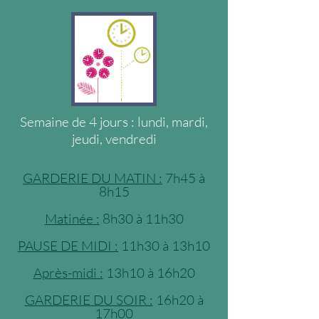
Semaine de 4 jours : lundi, mardi,
jeudi, vendredi
GARDERIE DU MATIN :
7h45 à
8h15
Matinée :
8h30 à 11h30
PAUSE DE MIDI :
11h30 à 13h10
Après-midi :
13h10 à 16h20
GARDERIE DU SOIR :
16h20 à
17h00