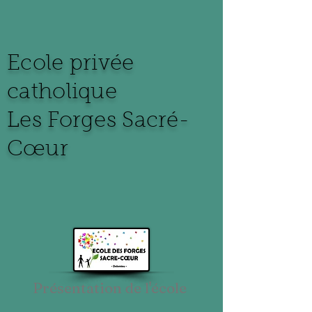
Ecole privée
catholique
Les Forges
Sacré-
Cœur
Présentation de l'école