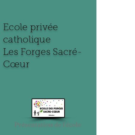
Ecole privée
catholique
Les Forges
Sacré-
Cœur
Présentation de l'école